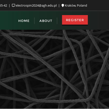
 55-42
electrospin2024@agh.edu.pl
Kraków, Poland
REGISTER
HOME
ABOUT